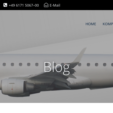
+49 6171 5067–00
E-Mail
HOME
KOMP
Blog