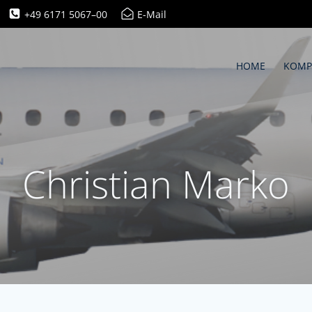
+49 6171 5067–00
E-Mail
HOME
KOMP
Christian Marko