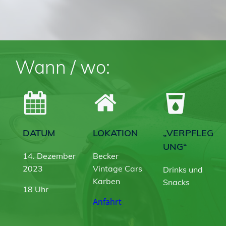
Wann / wo:
DATUM
LOKATION
„VERPFLEG
UNG“
14. Dezember
Becker
2023
Vintage Cars
Drinks und
Karben
Snacks
18 Uhr
Anfahrt