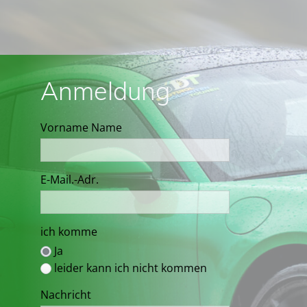
Anmeldung
Vorname Name
E-Mail.-Adr.
ich komme
Ja
leider kann ich nicht kommen
Nachricht